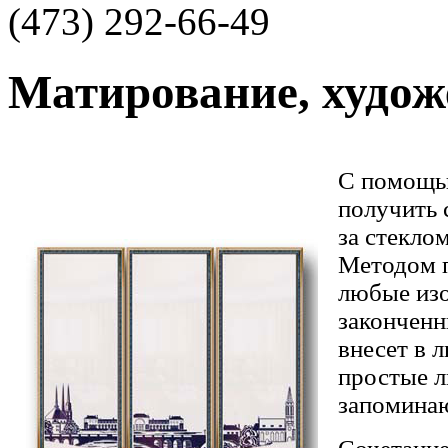
(473)
292-66-49
Матирование, худож
С помощь
получить 
за стекло
Методом п
любые изо
законченн
внесет в 
простые л
запомина