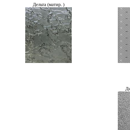
Дельта (матир. )
Ди