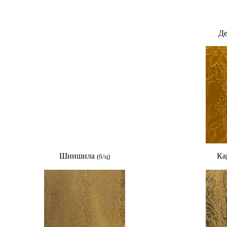
Де
Шиншила
Кар
(б/ц
)